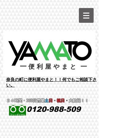
ー
ー
便利屋やまと
​奈良の町に便利屋やまと！！何でもご相談下さ
い。
２４時間
・365日営業
土
日
・
祝日
・
大歓迎！！
0120-988-509