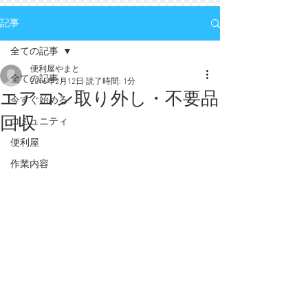
記事
全ての記事
便利屋やまと
全ての記事
2016年2月12日
読了時間: 1分
エアコン取り外し・不要品
今すぐ始める
回収
コミュニティ
便利屋
作業内容