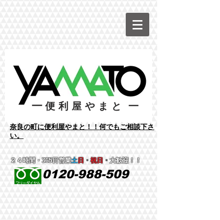
ー
ー
便利屋やまと
​奈良の町に便利屋やまと！！何でもご相談下さ
い。
２４時間
・365日営業
土
日
・
祝日
・
大歓迎！！
0120-988-509