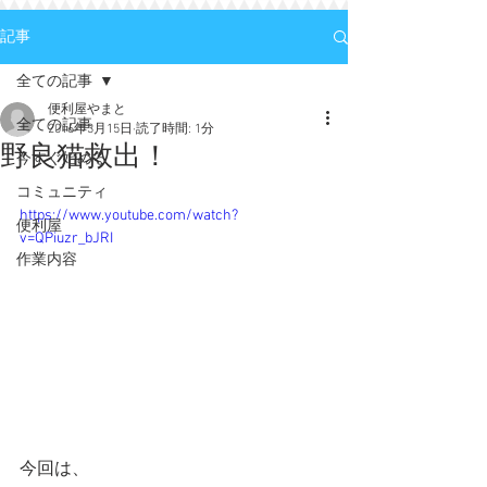
記事
全ての記事
便利屋やまと
全ての記事
2016年3月15日
読了時間: 1分
野良猫救出！
今すぐ始める
コミュニティ
https://www.youtube.com/watch?
便利屋
v=QPiuzr_bJRI
作業内容
今回は、