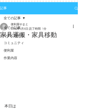
記事
全ての記事
便利屋やまと
全ての記事
2016年4月8日
読了時間: 1分
家具運搬・家具移動
今すぐ始める
コミュニティ
便利屋
作業内容
本日は