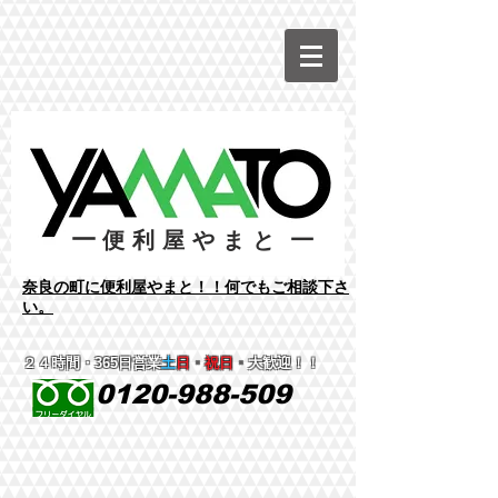
ー
ー
便利屋やまと
​奈良の町に便利屋やまと！！何でもご相談下さ
い。
２４時間
・365日営業
土
日
・
祝日
・
大歓迎！！
0120-988-509