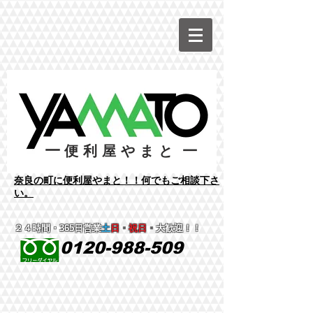
ー
ー
便利屋やまと
​奈良の町に便利屋やまと！！何でもご相談下さ
い。
２４時間
・365日営業
土
日
・
祝日
・
大歓迎！！
0120-988-509