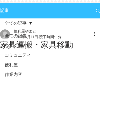
記事
全ての記事
便利屋やまと
全ての記事
2016年4月11日
読了時間: 1分
家具運搬・家具移動
今すぐ始める
コミュニティ
便利屋
作業内容