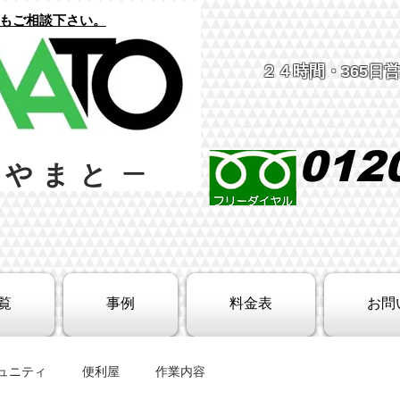
でもご相談下さい。
２４時間
・365日
012
屋やまと
ー
覧
事例
料金表
お問
ュニティ
便利屋
作業内容