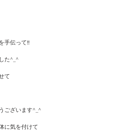
手伝って‼️
た^_^
せて
ございます^_^
体に気を付けて