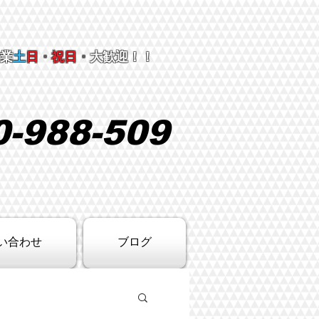
営業
土
日
・
祝日
・
大歓迎！！
0-988-509
い合わせ
ブログ