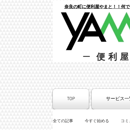
​奈良の町に便利屋やまと！！何
便利
ー
TOP
サービス一
全ての記事
今すぐ始める
コミ