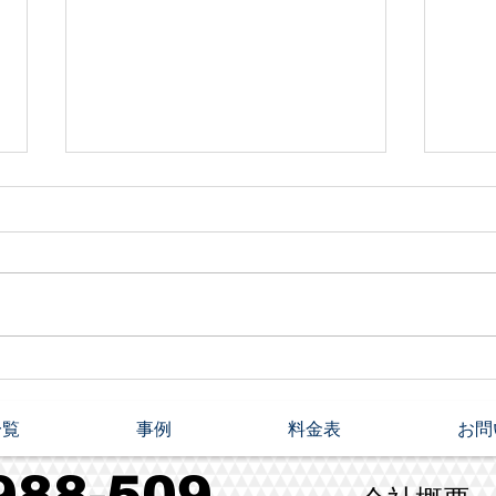
アプローチ施工
奈良
一覧
事例
料金表
お問
988-509