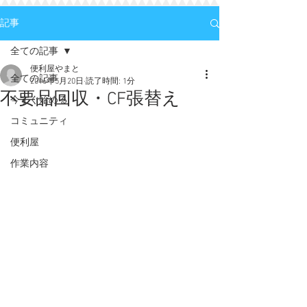
記事
全ての記事
便利屋やまと
全ての記事
2016年5月20日
読了時間: 1分
不要品回収・CF張替え
今すぐ始める
コミュニティ
便利屋
作業内容