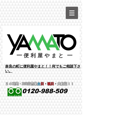
ー
ー
便利屋やまと
​奈良の町に便利屋やまと！！何でもご相談下さ
い。
２４時間
・365日営業
土
日
・
祝日
・
大歓迎！！
0120-988-509