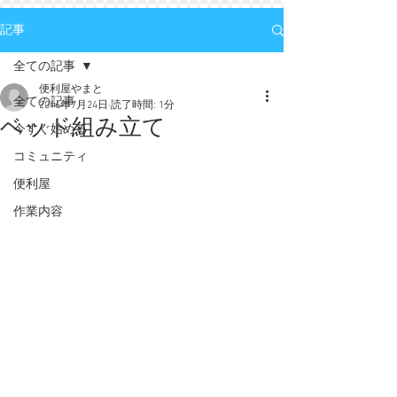
記事
全ての記事
便利屋やまと
全ての記事
2016年7月24日
読了時間: 1分
ベッド組み立て
今すぐ始める
コミュニティ
便利屋
作業内容