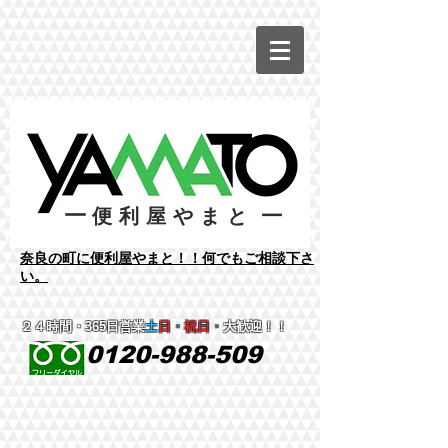
ー
ー
便利屋やまと
​奈良の町に便利屋やまと！！何でもご相談下さ
い。
２４時間
・365日営業
土
日
・
祝日
・
大歓迎！！
0120-988-509