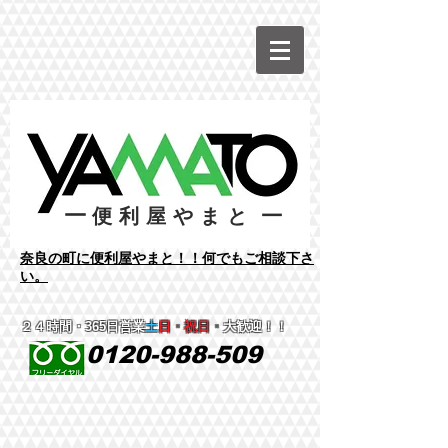
ー
ー
便利屋やまと
​奈良の町に便利屋やまと！！何でもご相談下さ
い。
２４時間
・365日営業
土
日
・
祝日
・
大歓迎！！
0120-988-509