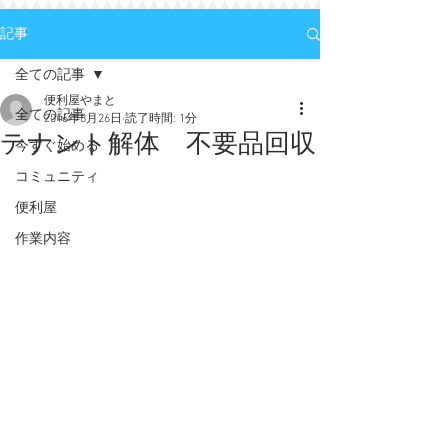
記事
全ての記事
便利屋やまと
全ての記事
2016年8月26日
読了時間: 1分
テナント解体 不要品回収
今すぐ始める
コミュニティ
便利屋
作業内容