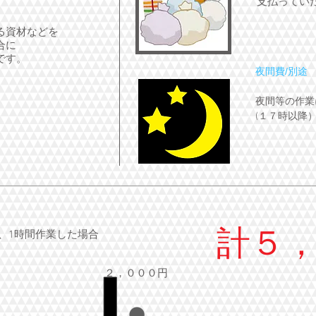
支払ってい
る資材などを
合に
です。
夜間費/別途
夜間等の作業
(１７時以降
計５
、1時間作業した場合
２，０００円