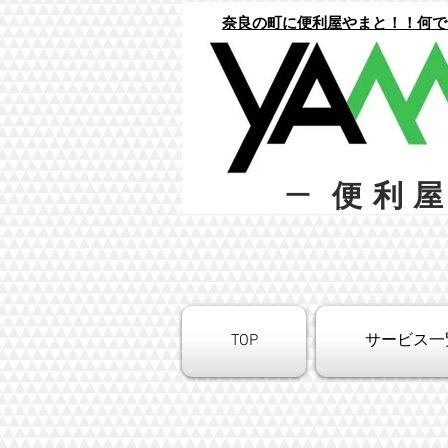
​奈良の町に便利屋やまと！！何
便利
ー
TOP
サービス一