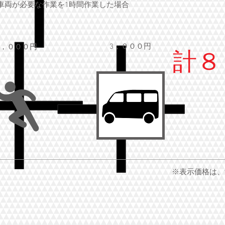
車両が必要な作業を1時間作業した場合
3，０００円
，０００円
計８
※表示価格は、