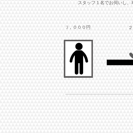
スタッフ１名でお伺いし、
3，０００円
２