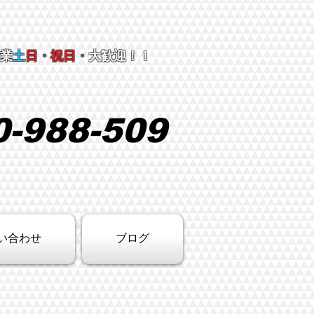
営業
土
日
・
祝日
・
大歓迎！！
0-988-509
い合わせ
ブログ