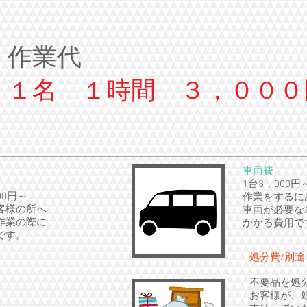
作業代
１名 １時間 ３，０００
車両費
1台3，000円
00円～
作業をするに
客様の所へ
車両が必要な
作業の際に
かかる費用で
です。
処分費/別途
不要品を処
お客様が、