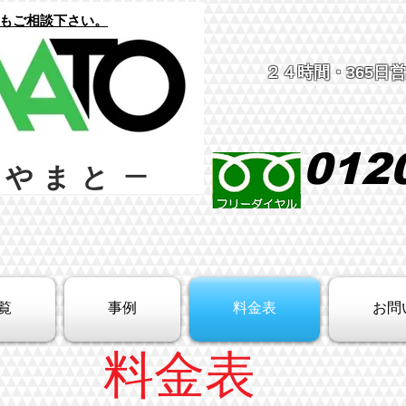
でもご相談下さい。
２４時間
・365日
012
屋やまと
ー
覧
事例
料金表
お問
料金表