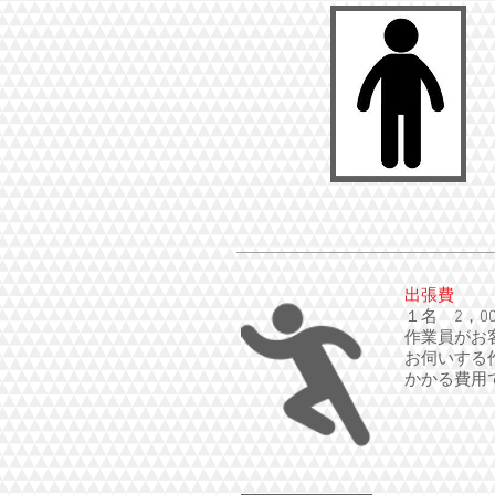
出張費
１名 2，0
作業員がお
お伺いする
かかる費用