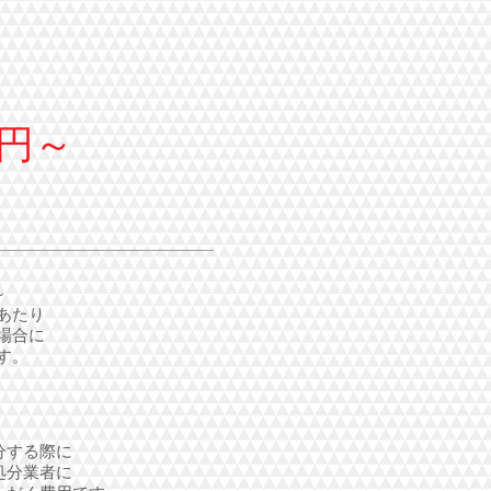
円～
～
あたり
場合に
す。
分する際に
処分業者に