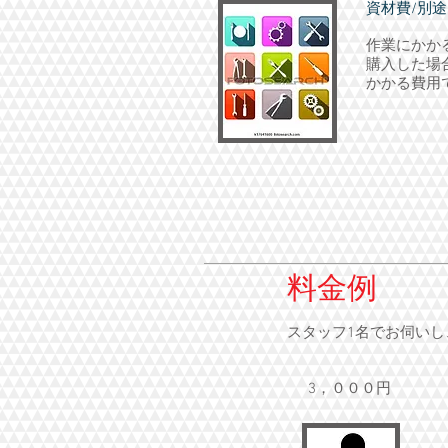
資材費/別途
作業にかか
購入した場
かかる費用
料金例
スタッフ1名でお伺いし
3，０００円