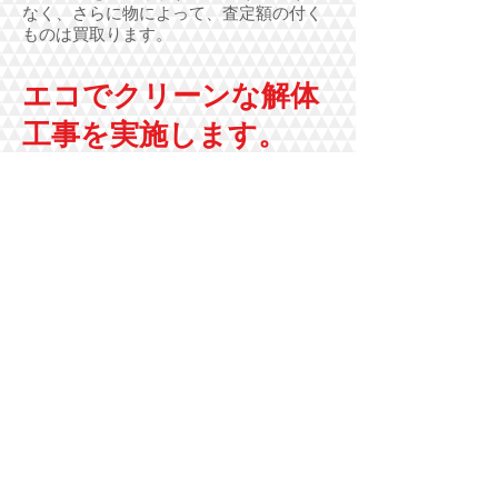
なく、さらに物によって、査定額の付く
ものは買取ります。
エコでクリーンな解体
工事を実施します。
解体工事と言えば「ゴミが出る」「環境
に良く無い」イメージかもしれませんが…
家屋や倉庫にあった不用品は、なるべく
ゴミにしません。リサイクル活用のため
に、当店のネットワークを駆使して、再
利用できるように工夫しています。廃材
や、どうしても再利用出来ないものは、
正しく分別し、法に従い適正なルートで
処分します。もちろん不法投棄は、絶対
に行いません。
21世紀の現在では、ゴミ＝コストです。
ゴミの発生を抑える事で、費用の節約に
もなります。ひいては、お客様から頂く