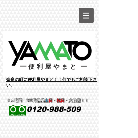
ー
ー
便利屋やまと
​奈良の町に便利屋やまと！！何でもご相談下さ
い。
２４時間
・365日営業
土
日
・
祝日
・
大歓迎！！
0120-988-509