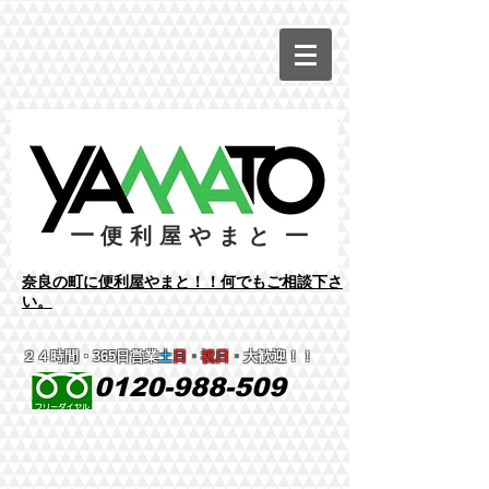
ー
ー
便利屋やまと
​奈良の町に便利屋やまと！！何でもご相談下さ
い。
２４時間
・365日営業
土
日
・
祝日
・
大歓迎！！
0120-988-509