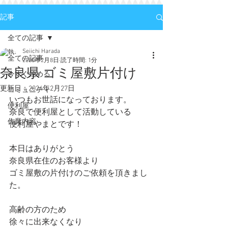
記事
全ての記事
Seiichi Harada
全ての記事
2020年2月8日
読了時間: 1分
奈良県 ゴミ屋敷片付け
今すぐ始める
更新日：
2024年2月27日
コミュニティ
いつもお世話になっております。
便利屋
奈良で便利屋として活動している
作業内容
便利屋やまとです！
本日はありがとう
奈良県在住のお客様より
ゴミ屋敷の片付けのご依頼を頂きまし
た。
高齢の方のため
徐々に出来なくなり