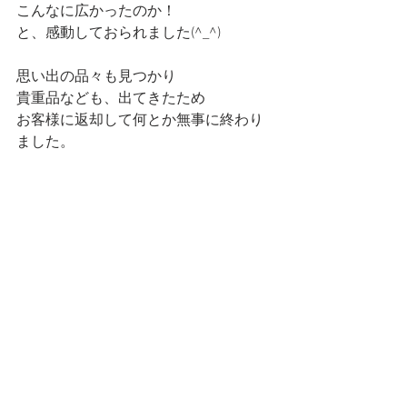
こんなに広かったのか！
と、感動しておられました(^_^)
思い出の品々も見つかり
貴重品なども、出てきたため
お客様に返却して何とか無事に終わり
ました。
これからはもっと早くに
あなたに頼むよ！
と嬉しいお言葉を！！
この仕事を選んで良かったと、思える
瞬間です(*^_^*)